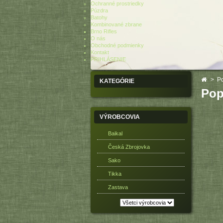
Ochranné prostriedky
Púzdra
Batohy
Kombinované zbrane
Brno Rifles
O nás
Obchodné podmienky
Kontakt
PRIHLÁSENIE
>
P
KATEGÓRIE
Pop
VÝROBCOVIA
Baikal
Česká Zbrojovka
Sako
Tikka
Zastava