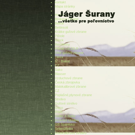
kontakt
Mapa stránky
Home
Brokové zbrane
Baikal
Bettinsoli
Krátke guľové zbrane
Pištole
Glock
Revolvery
Pištole cal.22LR
Dlhé guľové zbrane
Tikka
IŽ - Baikal
CZ
Sako
Blasser
Vzduchové zbrane
Česká zbrojovka
Malokalibrové zbrane
CZ
Poplašné,plynové zbrane
Strelivo
Guľové strelivo
Geco
RWS
Sellier & Bellot
Brokové strelivo
GB Španilsko
Selier&Bellot
Malokalibrové strelivo