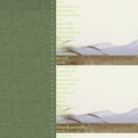
ELEY
Vzduchovkové
JSB Diabolo
Pištoľové strelivo
ZVS
Sellier Bellot
Sellier Bellot
Optika a doplnky
Puškohľady
HAWKE
Hawke Endurance
Meopta
Nikko Stirling
BAUER
ZEISS
VICTORY HT
Conquest V6
Victory V8
Kolimátory Zeiss
Ďalekohľady
HAWKE
Barr&Stroud
ZEISS
Steiner
Kolimátory
Montáže
Svietidlá
Obuv
Pasce
Obranné prostriedky
Obranné spreje
Paralyzéry