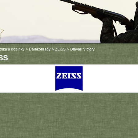
tika a doplnky
>
Ďalekohľady
>
ZEISS
>
Diavari Victory
SS