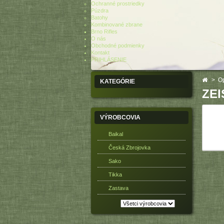
Ochranné prostriedky
Púzdra
Batohy
Kombinované zbrane
Brno Rifles
O nás
Obchodné podmienky
Kontakt
PRIHLÁSENIE
>
Op
KATEGÓRIE
ZEI
VÝROBCOVIA
Baikal
Česká Zbrojovka
Sako
Tikka
Zastava