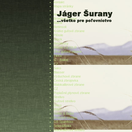
kontakt
Mapa stránky
Home
Brokové zbrane
Baikal
Bettinsoli
Krátke guľové zbrane
Pištole
Glock
Revolvery
Pištole cal.22LR
Dlhé guľové zbrane
Tikka
IŽ - Baikal
CZ
Sako
Blasser
Vzduchové zbrane
Česká zbrojovka
Malokalibrové zbrane
CZ
Poplašné,plynové zbrane
Strelivo
Guľové strelivo
Geco
RWS
Sellier & Bellot
Brokové strelivo
GB Španilsko
Selier&Bellot
Malokalibrové strelivo