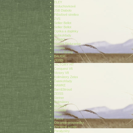
ELEY
Vzduchovkové
JSB Diabolo
Pištoľové strelivo
ZVS
Sellier Bellot
Sellier Bellot
Optika a doplnky
Puškohľady
HAWKE
Hawke Endurance
Meopta
Nikko Stirling
BAUER
ZEISS
VICTORY HT
Conquest V6
Victory V8
Kolimátory Zeiss
Ďalekohľady
HAWKE
Barr&Stroud
ZEISS
Steiner
Kolimátory
Montáže
Svietidlá
Obuv
Pasce
Obranné prostriedky
Obranné spreje
Paralyzéry