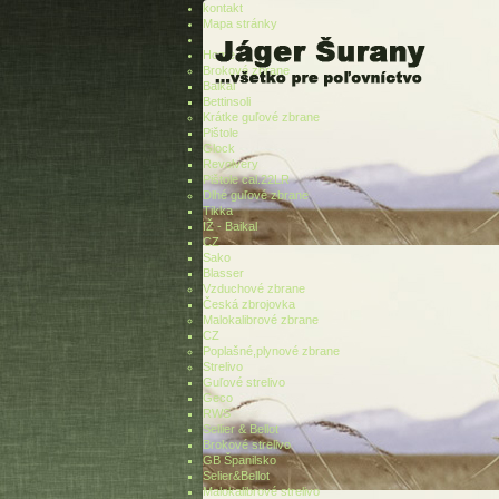
kontakt
Mapa stránky
Home
Brokové zbrane
Baikal
Bettinsoli
Krátke guľové zbrane
Pištole
Glock
Revolvery
Pištole cal.22LR
Dlhé guľové zbrane
Tikka
IŽ - Baikal
CZ
Sako
Blasser
Vzduchové zbrane
Česká zbrojovka
Malokalibrové zbrane
CZ
Poplašné,plynové zbrane
Strelivo
Guľové strelivo
Geco
RWS
Sellier & Bellot
Brokové strelivo
GB Španilsko
Selier&Bellot
Malokalibrové strelivo