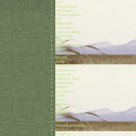
ELEY
Vzduchovkové
JSB Diabolo
Pištoľové strelivo
ZVS
Sellier Bellot
Sellier Bellot
Optika a doplnky
Puškohľady
HAWKE
Hawke Endurance
Meopta
Nikko Stirling
BAUER
ZEISS
VICTORY HT
Conquest V6
Victory V8
Kolimátory Zeiss
Ďalekohľady
HAWKE
Barr&Stroud
ZEISS
Steiner
Kolimátory
Montáže
Svietidlá
Obuv
Pasce
Obranné prostriedky
Obranné spreje
Paralyzéry