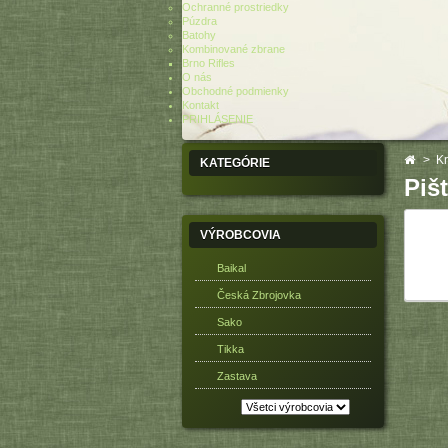
Ochranné prostriedky
Púzdra
Batohy
Kombinované zbrane
Brno Rifles
O nás
Obchodné podmienky
Kontakt
PRIHLÁSENIE
>
Kr
KATEGÓRIE
Piš
VÝROBCOVIA
Baikal
Česká Zbrojovka
Sako
Tikka
Zastava