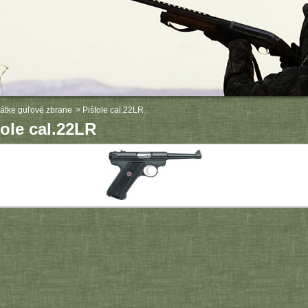
átke guľové zbrane
>
Pištole cal.22LR
tole cal.22LR